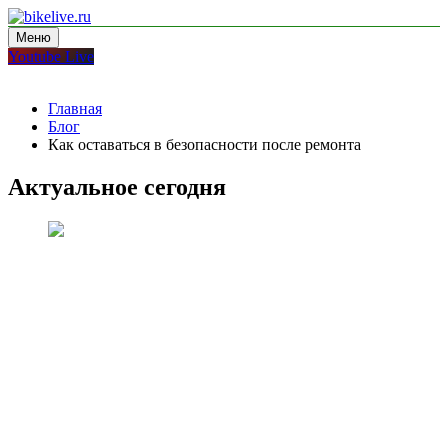
Перейти
к
Меню
bikelive.ru
блог про мотоциклы
содержимому
Youtube Live
Главная
Блог
Как оставаться в безопасности после ремонта
Актуальное сегодня