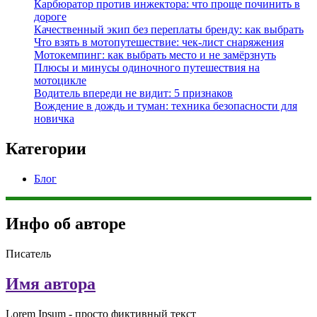
Карбюратор против инжектора: что проще починить в
дороге
Качественный экип без переплаты бренду: как выбрать
Что взять в мотопутешествие: чек-лист снаряжения
Мотокемпинг: как выбрать место и не замёрзнуть
Плюсы и минусы одиночного путешествия на
мотоцикле
Водитель впереди не видит: 5 признаков
Вождение в дождь и туман: техника безопасности для
новичка
Категории
Блог
Инфо об авторе
Писатель
Имя автора
Lorem Ipsum - просто фиктивный текст