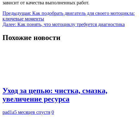
зависит от качества выполненных работ.
Навигация
Предыдущая:
Как подобрать двигатель для своего мотоцикла:
ключевые моменты
по
Далее:
Как понять, что мотоциклу требуется диагностика
записям
Похожие новости
Уход за цепью: чистка, смазка,
увеличение ресурса
pad1a
5 месяцев спустя
0