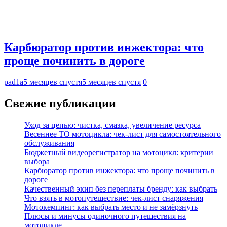
Карбюратор против инжектора: что
проще починить в дороге
pad1a
5 месяцев спустя
5 месяцев спустя
0
Свежие публикации
Уход за цепью: чистка, смазка, увеличение ресурса
Весеннее ТО мотоцикла: чек-лист для самостоятельного
обслуживания
Бюджетный видеорегистратор на мотоцикл: критерии
выбора
Карбюратор против инжектора: что проще починить в
дороге
Качественный экип без переплаты бренду: как выбрать
Что взять в мотопутешествие: чек-лист снаряжения
Мотокемпинг: как выбрать место и не замёрзнуть
Плюсы и минусы одиночного путешествия на
мотоцикле