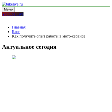
Перейти
к
Меню
bikelive.ru
блог про мотоциклы
содержимому
Youtube Live
Главная
Блог
Как получить опыт работы в мото-сервисе
Актуальное сегодня