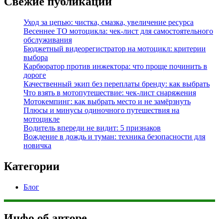
Свежие публикации
Уход за цепью: чистка, смазка, увеличение ресурса
Весеннее ТО мотоцикла: чек-лист для самостоятельного
обслуживания
Бюджетный видеорегистратор на мотоцикл: критерии
выбора
Карбюратор против инжектора: что проще починить в
дороге
Качественный экип без переплаты бренду: как выбрать
Что взять в мотопутешествие: чек-лист снаряжения
Мотокемпинг: как выбрать место и не замёрзнуть
Плюсы и минусы одиночного путешествия на
мотоцикле
Водитель впереди не видит: 5 признаков
Вождение в дождь и туман: техника безопасности для
новичка
Категории
Блог
Инфо об авторе