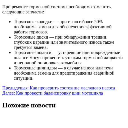
При ремонте тормозной системы необходимо заменить
следующие запчасти:
Тормозные колодки — при износе более 50%
необходима замена для обеспечения эффективной
работы тормозов.
Тормозные диски — при обнаружении трещин,
глубоких царапин или значительного износа также
требуется замена.
Тормозные шланги — устаревшие или поврежденные
шланги могут привести к утечкам тормозной жидкости
и неполной остановке автомобиля.
Тормозные цилиндры — в случае износа или течи
необходима замена для предотвращения аварийной
ситуации.
Навигация
Предыдущая:
Как проверить состояние масляного насоса
Далее:
Как провести балансировку шин мотоцикла
по
записям
Похожие новости