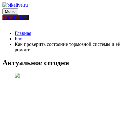
Перейти
к
Меню
bikelive.ru
блог про мотоциклы
содержимому
Youtube Live
Главная
Блог
Как проверить состояние тормозной системы и её
ремонт
Актуальное сегодня