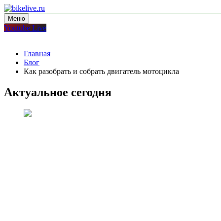
Перейти
к
Меню
bikelive.ru
блог про мотоциклы
содержимому
Youtube Live
Главная
Блог
Как разобрать и собрать двигатель мотоцикла
Актуальное сегодня