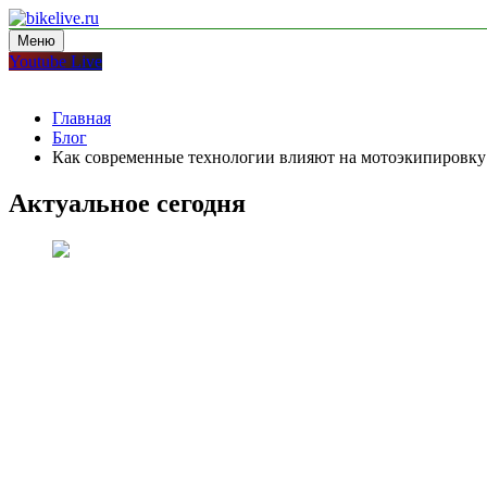
Перейти
к
Меню
bikelive.ru
блог про мотоциклы
содержимому
Youtube Live
Главная
Блог
Как современные технологии влияют на мотоэкипировку
Актуальное сегодня