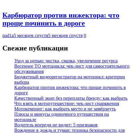
Карбюратор против инжектора: что
проще починить в дороге
pad1a
5 месяцев спустя
5 месяцев спустя
0
Свежие публикации
Уход за цепью: чистка, смазка, увеличение ресурса
Весеннее ТО мотоцикла: чек-лист для самостоятельного
обслуживания
Бюджетный видеорегистратор на мотоцикл: критерии
выбора
Карбюратор против инжектора: что проще починить в
дороге
Качественный экип без переплаты бренду: как выбрать
Что взять в мотопутешествие: чек-лист снаряжения
Мотокемпинг: как выбрать место и не замёрзнуть
Плюсы и минусы одиночного путешествия на
мотоцикле
Водитель впереди не видит: 5 признаков
Вождение в дождь и туман: техника безопасности для