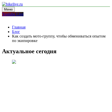
Перейти
к
Меню
bikelive.ru
блог про мотоциклы
содержимому
Youtube Live
Главная
Блог
Как создать мото-группу, чтобы обмениваться опытом
по экипировке
Актуальное сегодня