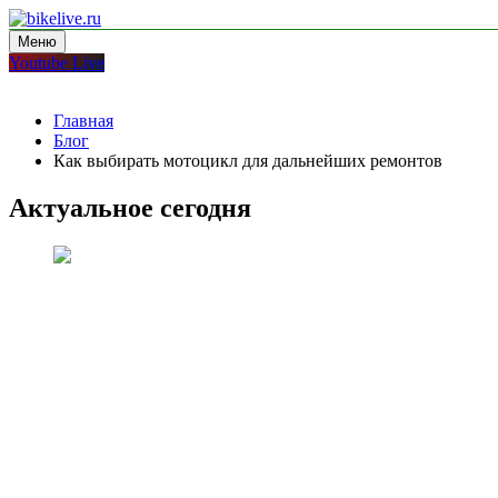
Перейти
к
Меню
bikelive.ru
блог про мотоциклы
содержимому
Youtube Live
Главная
Блог
Как выбирать мотоцикл для дальнейших ремонтов
Актуальное сегодня