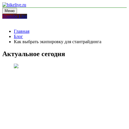
Перейти
к
Меню
bikelive.ru
блог про мотоциклы
содержимому
Youtube Live
Главная
Блог
Как выбрать экипировку для стантрайдинга
Актуальное сегодня