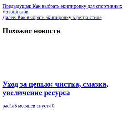
Навигация
Предыдущая:
Как выбрать экипировку для спортивных
мотоциклов
по
Далее:
Как выбрать экипировку в ретро-стиле
записям
Похожие новости
Уход за цепью: чистка, смазка,
увеличение ресурса
pad1a
5 месяцев спустя
0