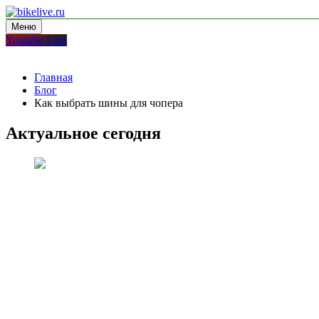
Перейти
к
Меню
bikelive.ru
блог про мотоциклы
содержимому
Youtube Live
Главная
Блог
Как выбрать шины для чопера
Актуальное сегодня