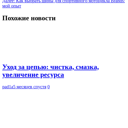
Далее:
Как выбрать шины для спортивного мотоцикла Brands:
записям
мой опыт
Похожие новости
Уход за цепью: чистка, смазка,
увеличение ресурса
pad1a
5 месяцев спустя
0