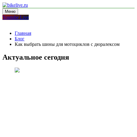
Перейти
к
Меню
bikelive.ru
блог про мотоциклы
содержимому
Youtube Live
Главная
Блог
Как выбрать шины для мотоциклов с дюралексом
Актуальное сегодня