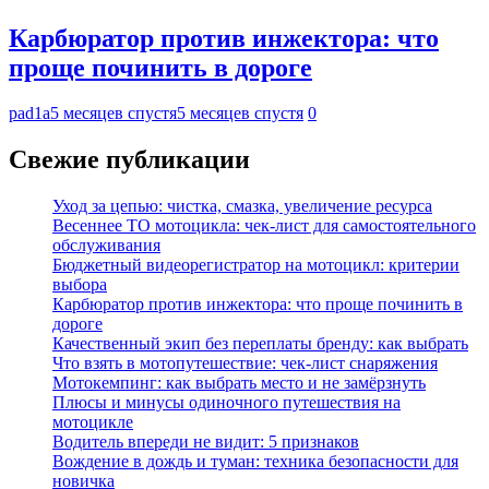
Карбюратор против инжектора: что
проще починить в дороге
pad1a
5 месяцев спустя
5 месяцев спустя
0
Свежие публикации
Уход за цепью: чистка, смазка, увеличение ресурса
Весеннее ТО мотоцикла: чек-лист для самостоятельного
обслуживания
Бюджетный видеорегистратор на мотоцикл: критерии
выбора
Карбюратор против инжектора: что проще починить в
дороге
Качественный экип без переплаты бренду: как выбрать
Что взять в мотопутешествие: чек-лист снаряжения
Мотокемпинг: как выбрать место и не замёрзнуть
Плюсы и минусы одиночного путешествия на
мотоцикле
Водитель впереди не видит: 5 признаков
Вождение в дождь и туман: техника безопасности для
новичка