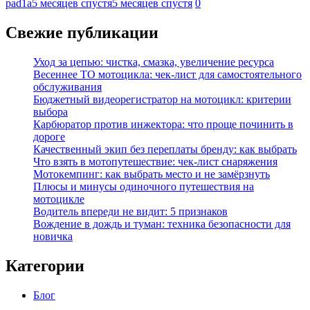
pad1a
5 месяцев спустя
5 месяцев спустя
0
Свежие публикации
Уход за цепью: чистка, смазка, увеличение ресурса
Весеннее ТО мотоцикла: чек-лист для самостоятельного
обслуживания
Бюджетный видеорегистратор на мотоцикл: критерии
выбора
Карбюратор против инжектора: что проще починить в
дороге
Качественный экип без переплаты бренду: как выбрать
Что взять в мотопутешествие: чек-лист снаряжения
Мотокемпинг: как выбрать место и не замёрзнуть
Плюсы и минусы одиночного путешествия на
мотоцикле
Водитель впереди не видит: 5 признаков
Вождение в дождь и туман: техника безопасности для
новичка
Категории
Блог