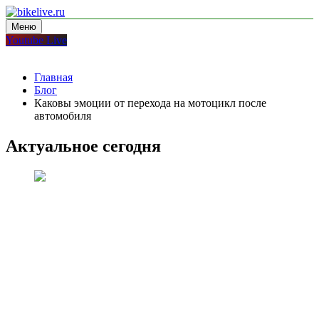
Перейти
к
Меню
bikelive.ru
блог про мотоциклы
содержимому
Youtube Live
Главная
Блог
Каковы эмоции от перехода на мотоцикл после
автомобиля
Актуальное сегодня