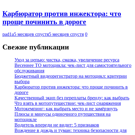
Карбюратор против инжектора: что
проще починить в дороге
pad1a
5 месяцев спустя
5 месяцев спустя
0
Свежие публикации
Уход за цепью: чистка, смазка, увеличение ресурса
Весеннее ТО мотоцикла: чек-лист для самостоятельного
обслуживания
Бюджетный видеорегистратор на мотоцикл: критерии
выбора
Карбюратор против инжектора: что проще починить в
дороге
Качественный экип без переплаты бренду: как выбрать
Что взять в мотопутешествие: чек-лист снаряжения
Мотокемпинг: как выбрать место и не замёрзнуть
Плюсы и минусы одиночного путешествия на
мотоцикле
Водитель впереди не видит: 5 признаков
Вождение в дождь и туман: техника безопасности для