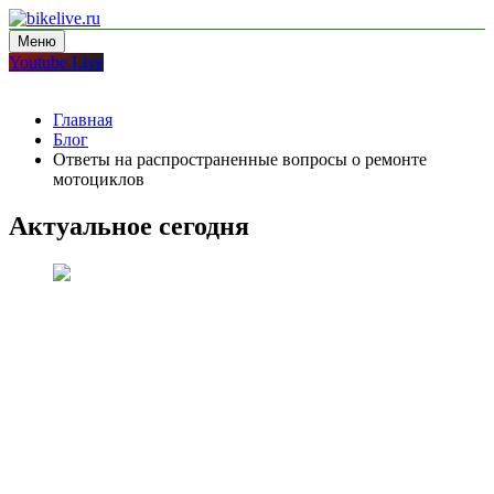
Перейти
к
Меню
bikelive.ru
блог про мотоциклы
содержимому
Youtube Live
Главная
Блог
Ответы на распространенные вопросы о ремонте
мотоциклов
Актуальное сегодня